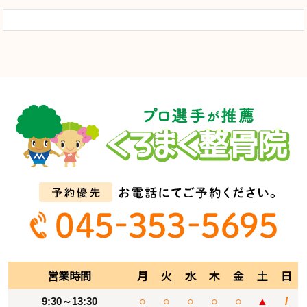
営業時間
月
火
水
木
金
土
日
9:30～13:30
○
○
○
○
○
▲
/