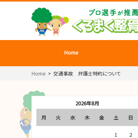
Home
Home
>
交通事故 弁護士特約について
2026年8月
月
火
水
木
金
土
日
1
2