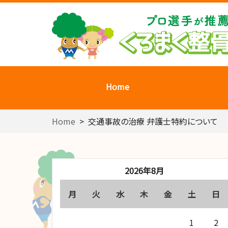
Home
Home
>
交通事故の治療 弁護士特約について
2026年8月
月
火
水
木
金
土
日
1
2