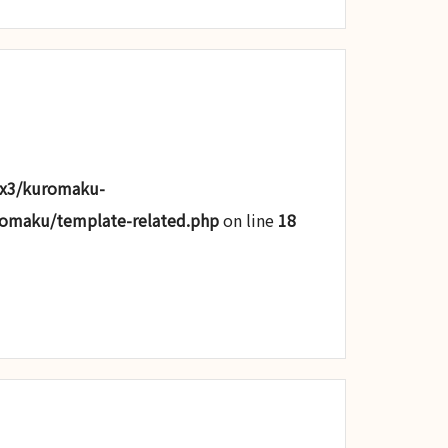
lx3/kuromaku-
romaku/template-related.php
on line
18