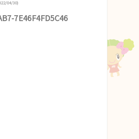
22/04/30)
AB7-7E46F4FD5C46