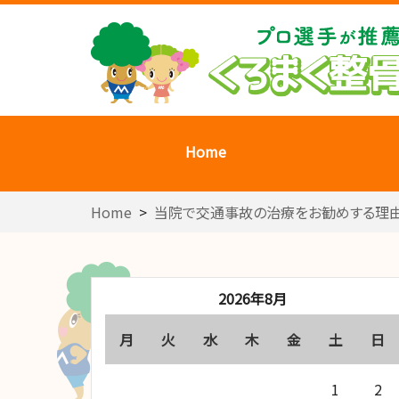
Home
Home
>
当院で交通事故の治療をお勧めする理
2026年8月
月
火
水
木
金
土
日
1
2