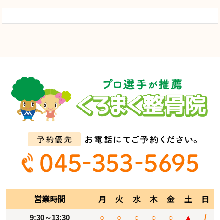
営業時間
月
火
水
木
金
土
日
9:30～13:30
○
○
○
○
○
▲
/