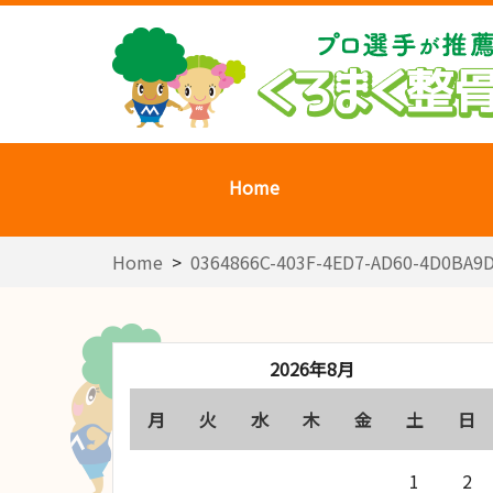
Home
Home
>
0364866C-403F-4ED7-AD60-4D0BA9D
2026年8月
月
火
水
木
金
土
日
1
2