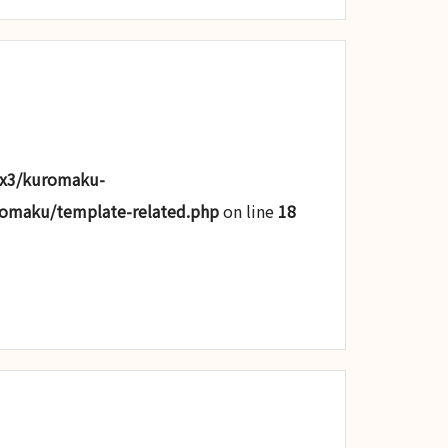
lx3/kuromaku-
romaku/template-related.php
on line
18