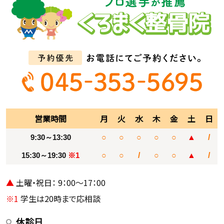
営業時間
月
火
水
木
金
土
日
9:30～13:30
○
○
○
○
○
▲
/
15:30～19:30
※1
○
○
/
○
○
▲
/
▲
土曜・祝日： 9：00～17：00
※1
学生は20時まで応相談
休診日