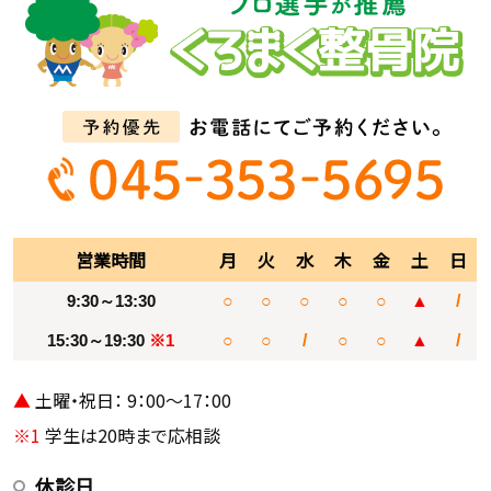
営業時間
月
火
水
木
金
土
日
9:30～13:30
○
○
○
○
○
▲
/
15:30～19:30
※1
○
○
/
○
○
▲
/
▲
土曜・祝日： 9：00～17：00
※1
学生は20時まで応相談
休診日