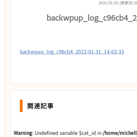
2021/01/01 (更新日:20
backwpup_log_c96cb4_20
backwpup_log_c96cb4_2022-01-31_14-02-33
関連記事
Warning
: Undefined variable $cat_id in
/home/michel