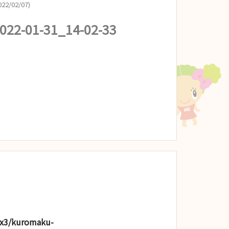
22/02/07)
22-01-31_14-02-33
lx3/kuromaku-