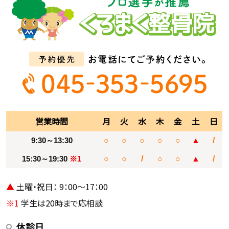
営業時間
月
火
水
木
金
土
日
9:30～13:30
○
○
○
○
○
▲
/
15:30～19:30
※1
○
○
/
○
○
▲
/
▲
土曜・祝日： 9：00～17：00
※1
学生は20時まで応相談
休診日