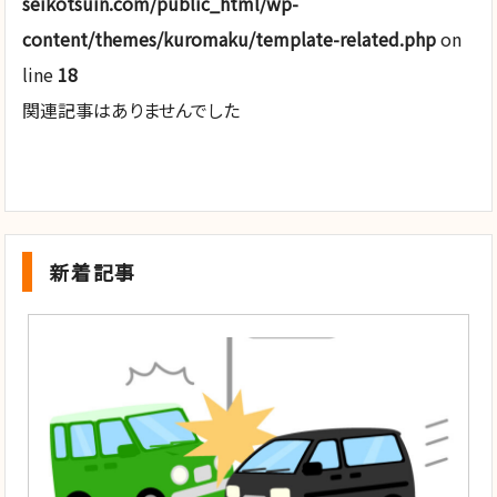
seikotsuin.com/public_html/wp-
content/themes/kuromaku/template-related.php
on
line
18
関連記事はありませんでした
新着記事