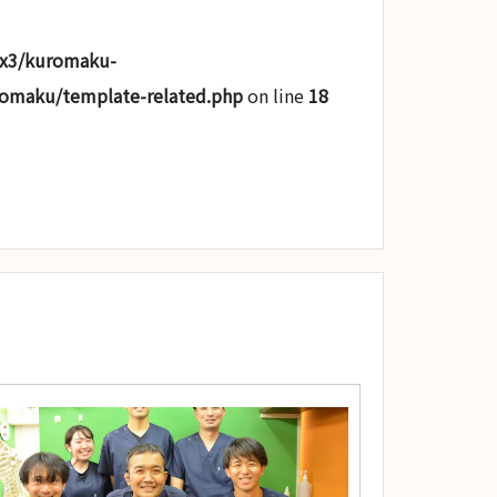
lx3/kuromaku-
romaku/template-related.php
on line
18