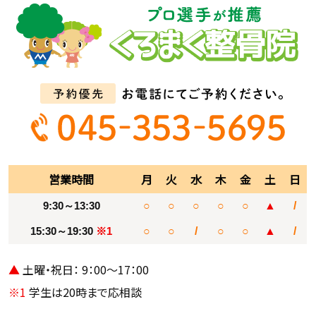
営業時間
月
火
水
木
金
土
日
9:30～13:30
○
○
○
○
○
▲
/
15:30～19:30
※1
○
○
/
○
○
▲
/
▲
土曜・祝日： 9：00～17：00
※1
学生は20時まで応相談